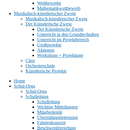
Wettbewerbe
Mathematikwettbewerb
Musikalisch-künstlerischer Zweig
Musikalisch-künstlerischer Zweig
Der Künstlerische Zweig
Der Künstlerische Zweig
Unterricht in den Grundtechniken
Unterricht im Projektbereich
Großprojekte
Aktionen
Workshops + Projekttage
Chor
Orchesterschule
Künstlerische Projekte
Home
Schul-Orga
Schul-Orga
Schulleitung
Schulleitung
Wichtige Mitteilungen
Mitarbeitende
Übermittagsbetreuung
Fahrtenkonzept
Beschwerderegelung