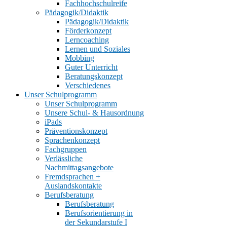
Fachhochschulreife
Pädagogik/Didaktik
Pädagogik/Didaktik
Förderkonzept
Lerncoaching
Lernen und Soziales
Mobbing
Guter Unterricht
Beratungskonzept
Verschiedenes
Unser Schulprogramm
Unser Schulprogramm
Unsere Schul- & Hausordnung
iPads
Präventionskonzept
Sprachenkonzept
Fachgruppen
Verlässliche
Nachmittagsangebote
Fremdsprachen +
Auslandskontakte
Berufsberatung
Berufsberatung
Berufsorientierung in
der Sekundarstufe I