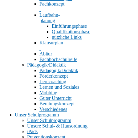
Fachkonzept
Laufbahn-
planung
Einführungsphase
Qualifikationsphase
nützliche Links
Klausurplan
Abitur
Fachhochschulreife
Pädagogik/Didaktik
Pädagogik/Didaktik
Förderkonzept
Lerncoaching
Lernen und Soziales
Mobbing
Guter Unterricht
Beratungskonzept
Verschiedenes
Unser Schulprogramm
Unser Schulprogramm
Unsere Schul- & Hausordnung
iPads
Präventionskonzept