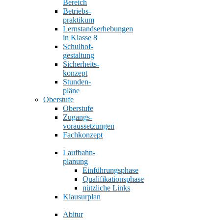
Bereich
Betriebs-
praktikum
Lernstandserhebungen
in Klasse 8
Schulhof-
gestaltung
Sicherheits-
konzept
Stunden-
pläne
Oberstufe
Oberstufe
Zugangs-
voraussetzungen
Fachkonzept
Laufbahn-
planung
Einführungsphase
Qualifikationsphase
nützliche Links
Klausurplan
Abitur