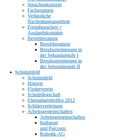
Sprachenkonzept
Fachgruppen
Verlässliche
Nachmittagsangebote
Fremdsprachen +
Auslandskontakte
Berufsberatung
Berufsberatung
Berufsorientierung in
der Sekundarstufe I
Berufsorientierung in
der Sekundarstufe II
Schulumfeld
Schulumfeld
Historie
Förderverein
Schulpflegschaft
Ehemaligentreffen 2012
Schülervertretung
Arbeitsgemeinschaften
Arbeitsgemeinschaften
Ballsport
und Parcours
Robotik-AG